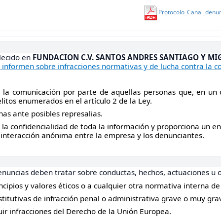
Protocolo_Canal_denun
lecido en
FUNDACION C.V. SANTOS ANDRES SANTIAGO Y MI
 informen sobre infracciones normativas y de lucha contra la c
, la comunicación por parte de aquellas personas que, en un c
delitos enumerados en el artículo 2 de la Ley.
nas ante posibles represalias.
 la confidencialidad de toda la información y proporciona un 
a interacción anónima entre la empresa y los denunciantes.
enuncias deben tratar sobre conductas, hechos, actuaciones u
ncipios y valores éticos o a cualquier otra normativa interna de
titutivas de infracción penal o administrativa grave o muy gra
ir infracciones del Derecho de la Unión Europea.