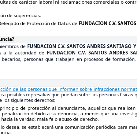
ltas de carácter laboral ni reclamaciones comerciales o contr
zón de sugerencias.
 Delegado de Protección de Datos de
FUNDACION C.V. SANTOS
uncia?
 miembros de
FUNDACION C.V. SANTOS ANDRES SANTIAGO Y
as a la autoridad de
FUNDACION C.V. SANTOS ANDRES S
es, becarios, personas que trabajen en procesos de formació
cción de las personas que informen sobre infracciones normati
 posibles represalias que puedan sufrir las personas físicas 
e los siguientes derechos:
principio de protección al denunciante, aquellos que realice
 o penalización debido a su denuncia, a menos que una invest
 hacia la verdad, mala fe o abuso de derecho.
e lo desea, se establecerá una comunicación periódica para ma
uncia.